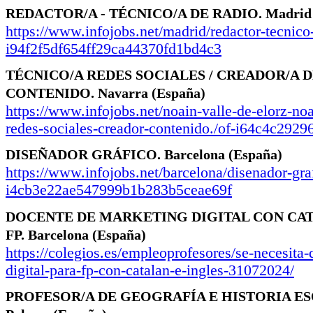
REDACTOR/A - TÉCNICO/A DE RADIO.
Madri
https://www.infojobs.net/madrid/redactor-tecnico-
i94f2f5df654ff29ca44370fd1bd4c3
TÉCNICO/A REDES SOCIALES / CREADOR/A 
CONTENIDO.
Navarra
(España)
https://www.infojobs.net/noain-valle-de-elorz-noa
redes-sociales-creador-contenido./of-i64c4c292
DISEÑADOR GRÁFICO.
Barcelona
(España)
https://www.infojobs.net/barcelona/disenador-gra
i4cb3e22ae547999b1b283b5ceae69f
DOCENTE DE MARKETING DIGITAL CON CAT
FP.
Barcelona
(España)
https://colegios.es/empleoprofesores/se-necesita
digital-para-fp-con-catalan-e-ingles-31072024/
PROFESOR/A DE GEOGRAFÍA E HISTORIA ES