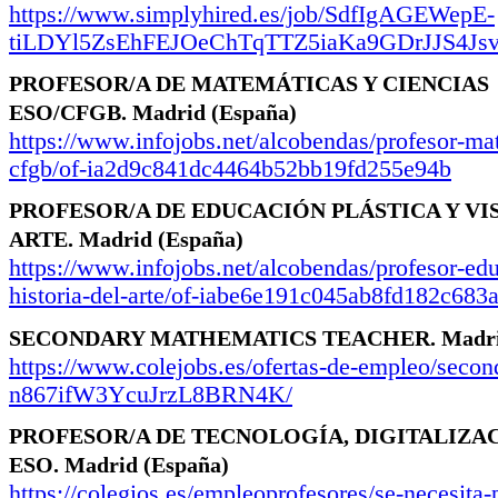
https://www.simplyhired.es/job/SdfIgAGEWepE-
tiLDYl5ZsEhFEJOeChTqTTZ5iaKa9GDrJJS4Js
PROFESOR/A DE MATEMÁTICAS Y CIENCIAS
ESO/CFGB.
Madrid
(España)
https://www.infojobs.net/alcobendas/profesor-ma
cfgb/of-ia2d9c841dc4464b52bb19fd255e94b
PROFESOR/A DE EDUCACIÓN PLÁSTICA Y VI
ARTE.
Madrid
(España)
https://www.infojobs.net/alcobendas/profesor-edu
historia-del-arte/of-iabe6e191c045ab8fd182c683
SECONDARY MATHEMATICS TEACHER.
Madr
https://www.colejobs.es/ofertas-de-empleo/secon
n867ifW3YcuJrzL8BRN4K/
PROFESOR/A DE TECNOLOGÍA, DIGITALIZA
ESO.
Madrid
(España)
https://colegios.es/empleoprofesores/se-necesita-