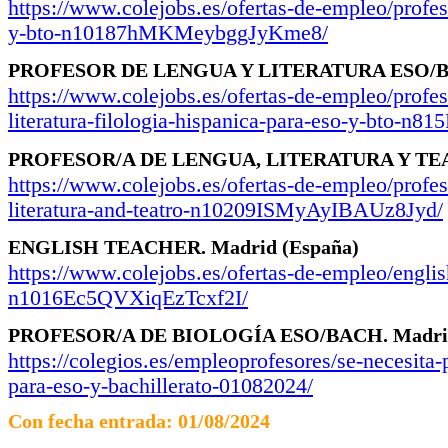
https://www.colejobs.es/ofertas-de-empleo/profeso
y-bto-n10187hMKMeybggJyKme8/
PROFESOR DE LENGUA Y LITERATURA ESO/
https://www.colejobs.es/ofertas-de-empleo/profes
literatura-filologia-hispanica-para-eso-y-bto-n
PROFESOR/A DE LENGUA, LITERATURA Y TE
https://www.colejobs.es/ofertas-de-empleo/profes
literatura-and-teatro-n10209ISMyAyIBAUz8Jyd/
ENGLISH TEACHER.
Madrid
(España)
https://www.colejobs.es/ofertas-de-empleo/englis
n1016Ec5QVXiqEzTcxf2I/
PROFESOR/A DE BIOLOGÍA ESO/BACH.
Madr
https://colegios.es/empleoprofesores/se-necesita-
para-eso-y-bachillerato-01082024/
Con fecha entrada: 01/08/2024