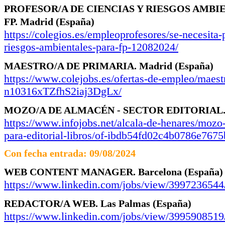
PROFESOR/A DE CIENCIAS Y RIESGOS AMBI
FP.
Madrid
(España)
https://colegios.es/empleoprofesores/se-necesita-
riesgos-ambientales-para-fp-12082024/
MAESTRO/A DE PRIMARIA.
Madrid
(España)
https://www.colejobs.es/ofertas-de-empleo/maest
n10316xTZfhS2iaj3DgLx/
MOZO/A DE ALMACÉN - SECTOR EDITORIAL
https://www.infojobs.net/alcala-de-henares/mozo
para-editorial-libros/of-ibdb54fd02c4b0786e767
Con fecha entrada: 09/08/2024
WEB CONTENT MANAGER.
Barcelona
(España)
https://www.linkedin.com/jobs/view/3997236544
REDACTOR/A WEB.
Las Palmas
(España)
https://www.linkedin.com/jobs/view/3995908519