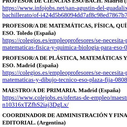
PROFESOR DE CIENCIAS ESO/BACH.
Madrid
(
https://www.infojobs.net/san-agustin-del-guadalix
bachillerato/of-i424d5b68094dd7af8c98ed7867b
PROFESOR/A DE MATEMÁTICAS, FÍSICA, QU
ESO.
Toledo
(España)
https://colegios.es/empleoprofesores/se-necesita-
matematicas-fisica-y-quimica-biologia-para-eso-
PROFESOR/A DE PLÁSTICA, MATEMÁTICAS Y
ESO.
Madrid
(España)
https://colegios.es/empleoprofesores/se-necesita-
matematicas-y-dibujo-tecnico-eso-plaza-fija-080
MAESTRO/A DE PRIMARIA.
Madrid
(España)
https://www.colejobs.es/ofertas-de-empleo/maest
n10316xTZfhS2iaj3DgLx/
COORDINADOR DE ADMINISTRACIÓN Y FINA
EDITORIAL.
(Argentina)