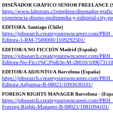
DISEÑADOR GRÁFICO SENIOR FREELANCE
(
https://www.laborum.cl/empleos/disenador-grafic
experiencia-diseno-multimedia-y-editorial-city-
EDITORA.
Santiago
(Chile)
https://jobsearch.createyourowncareer.com/PR
Editora-1-RM-7500000/1109292501/
EDITOR/A NO FICCIÓN Madrid
(España)
https://jobsearch.createyourowncareer.com/PR
Editora-No-Ficci%C3%B3n-M-28010/109673110
EDITOR/A ADJUNTO/A
Barcelona
(España)
https://jobsearch.createyourowncareer.com/PR
Editora-Adjuntoa-B-08021/1093630101/
FOREIGN RIGHTS MANAGER
Barcelona
- (Esp
https://jobsearch.createyourowncareer.com/PR
Foreign-Rights-Manager-B-08021/1081094101/