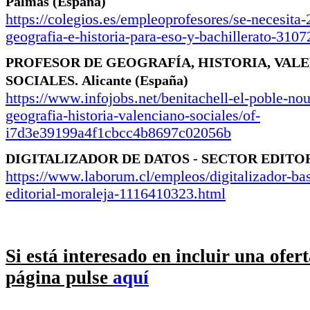
Palmas
(España)
https://colegios.es/empleoprofesores/se-necesita-
geografia-e-historia-para-eso-y-bachillerato-310
PROFESOR DE GEOGRAFÍA, HISTORIA, VAL
SOCIALES.
Alicante
(España)
https://www.infojobs.net/benitachell-el-poble-nou
geografia-historia-valenciano-sociales/of-
i7d3e39199a4f1cbcc4b8697c02056b
DIGITALIZADOR DE DATOS - SECTOR EDITO
https://www.laborum.cl/empleos/digitalizador-bas
editorial-moraleja-1116410323.html
Si está interesado en incluir una ofer
página pulse
aquí