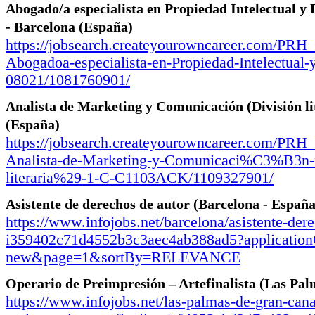
Abogado/a especialista en Propiedad Intelectual y
-
Barcelona (España)
https://jobsearch.createyourowncareer.com/PR
Abogadoa-especialista-en-Propiedad-Intelectual
08021/1081760901/
Analista de Marketing y Comunicación (División li
(España)
https://jobsearch.createyourowncareer.com/P
Analista-de-Marketing-y-Comunicaci%C3%B3
literaria%29-1-C-C1103ACK/1109327901/
Asistente de derechos de autor
(Barcelona - España
https://www.infojobs.net/barcelona/asistente-dere
i359402c71d4552b3c3aec4ab388ad5?applicationO
new&page=1&sortBy=RELEVANCE
Operario de Preimpresión – Artefinalista
(Las Pal
https://www.infojobs.net/las-palmas-de-gran-cana