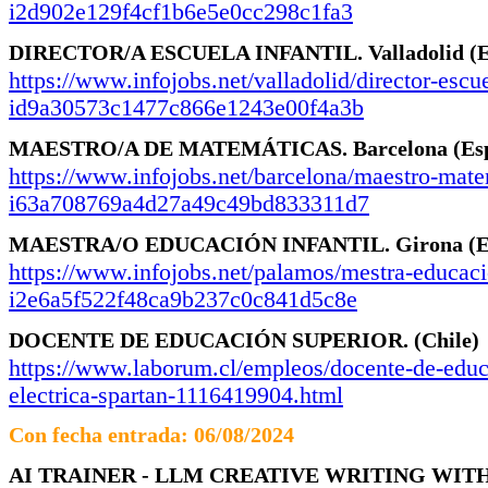
i2d902e129f4cf1b6e5e0cc298c1fa3
DIRECTOR/A ESCUELA INFANTIL.
Valladolid
(
https://www.infojobs.net/valladolid/director-escue
id9a30573c1477c866e1243e00f4a3b
MAESTRO/A DE MATEMÁTICAS.
Barcelona
(Es
https://www.infojobs.net/barcelona/maestro-mate
i63a708769a4d27a49c49bd833311d7
MAESTRA/O EDUCACIÓN INFANTIL.
Girona
(
https://www.infojobs.net/palamos/mestra-educacio
i2e6a5f522f48ca9b237c0c841d5c8e
DOCENTE DE EDUCACIÓN SUPERIOR.
(Chile)
https://www.laborum.cl/empleos/docente-de-educa
electrica-spartan-1116419904.html
Con fecha entrada: 06/08/2024
AI TRAINER - LLM CREATIVE WRITING WITH