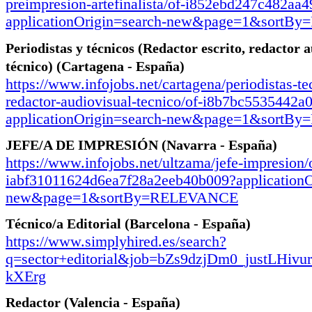
preimpresion-artefinalista/of-i852ebd247c482aa
applicationOrigin=search-new&page=1&sort
Periodistas y técnicos (Redactor escrito, redactor a
técnico)
(Cartagena - España)
https://www.infojobs.net/cartagena/periodistas-te
redactor-audiovisual-tecnico/of-i8b7bc5535442
applicationOrigin=search-new&page=1&sort
JEFE/A DE IMPRESIÓN
(Navarra - España)
https://www.infojobs.net/ultzama/jefe-impresion/
iabf31011624d6ea7f28a2eeb40b009?applicationO
new&page=1&sortBy=RELEVANCE
Técnico/a Editorial
(Barcelona - España)
https://www.simplyhired.es/search?
q=sector+editorial&job=bZs9dzjDm0_justLH
kXErg
Redactor
(Valencia - España)