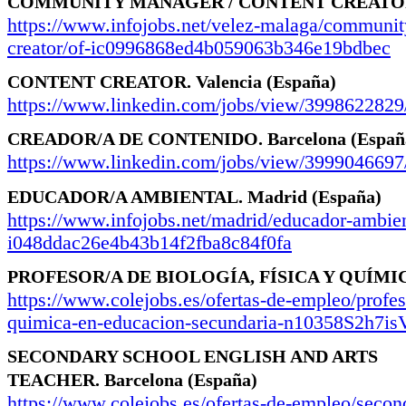
COMMUNITY MANAGER / CONTENT CREATO
https://www.infojobs.net/velez-malaga/communit
creator/of-ic0996868ed4b059063b346e19bdbec
CONTENT CREATOR.
Valencia
(España)
https://www.linkedin.com/jobs/view/3998622829
CREADOR/A DE CONTENIDO.
Barcelona
(Españ
https://www.linkedin.com/jobs/view/3999046697
EDUCADOR/A AMBIENTAL.
Madrid
(España)
https://www.infojobs.net/madrid/educador-ambien
i048ddac26e4b43b14f2fba8c84f0fa
PROFESOR/A DE BIOLOGÍA, FÍSICA Y QUÍMI
https://www.colejobs.es/ofertas-de-empleo/profeso
quimica-en-educacion-secundaria-n10358S2h
SECONDARY SCHOOL ENGLISH AND ARTS
TEACHER.
Barcelona
(España)
https://www.colejobs.es/ofertas-de-empleo/secon