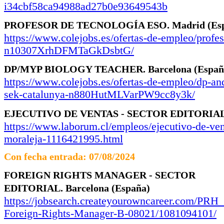
i34cbf58ca94988ad27b0e93649543b
PROFESOR DE TECNOLOGÍA ESO.
Madrid
(Es
https://www.colejobs.es/ofertas-de-empleo/profes
n10307XrhDFMTaGkDsbtG/
DP/MYP BIOLOGY TEACHER.
Barcelona
(Españ
https://www.colejobs.es/ofertas-de-empleo/dp-an
sek-catalunya-n880HutMLVarPW9cc8y3k/
EJECUTIVO DE VENTAS - SECTOR EDITORIAL
https://www.laborum.cl/empleos/ejecutivo-de-venta
moraleja-1116421995.html
Con fecha entrada: 07/08/2024
FOREIGN RIGHTS MANAGER - SECTOR
EDITORIAL.
Barcelona
(España)
https://jobsearch.createyourowncareer.com/PR
Foreign-Rights-Manager-B-08021/1081094101/