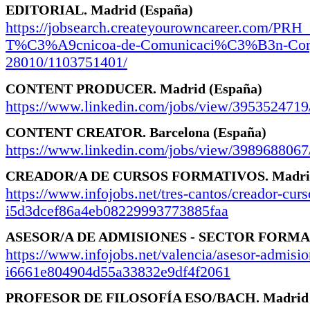
EDITORIAL.
Madrid
(España)
https://jobsearch.createyourowncareer.com/PR
T%C3%A9cnicoa-de-Comunicaci%C3%B3n-Corp
28010/1103751401/
CONTENT PRODUCER.
Madrid
(España)
https://www.linkedin.com/jobs/view/3953524719
CONTENT CREATOR.
Barcelona
(España)
https://www.linkedin.com/jobs/view/3989688067
CREADOR/A DE CURSOS FORMATIVOS.
Madr
https://www.infojobs.net/tres-cantos/creador-curs
i5d3dcef86a4eb08229993773885faa
ASESOR/A DE ADMISIONES - SECTOR FORMA
https://www.infojobs.net/valencia/asesor-admisio
i6661e804904d55a33832e9df4f2061
PROFESOR DE FILOSOFÍA ESO/BACH.
Madri