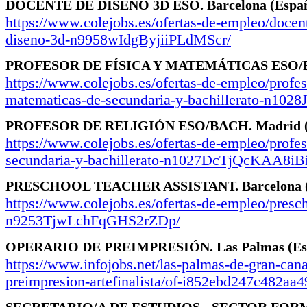
DOCENTE DE DISEÑO 3D ESO.
Barcelona
(Espa
https://www.colejobs.es/ofertas-de-empleo/docen
diseno-3d-n9958wIdgByjiiPLdMScr/
PROFESOR DE FÍSICA Y MATEMÁTICAS ESO/
https://www.colejobs.es/ofertas-de-empleo/profes
matematicas-de-secundaria-y-bachillerato-n102
PROFESOR DE RELIGIÓN ESO/BACH.
Madrid
https://www.colejobs.es/ofertas-de-empleo/profes
secundaria-y-bachillerato-n1027DcTjQcKAA8iB
PRESCHOOL TEACHER ASSISTANT.
Barcelona
https://www.colejobs.es/ofertas-de-empleo/presch
n9253TjwLchFqGHS2rZDp/
OPERARIO DE PREIMPRESIÓN.
Las Palmas
(E
https://www.infojobs.net/las-palmas-de-gran-cana
preimpresion-artefinalista/of-i852ebd247c482aa
SECRETARIO/A DE ESTUDIOS - SECTOR FOR