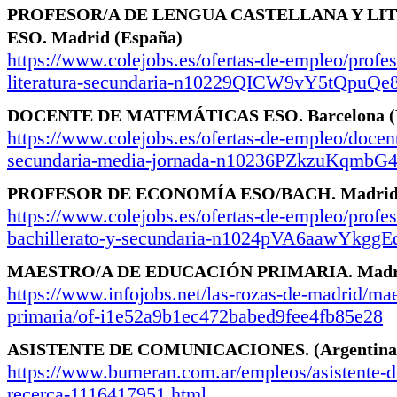
PROFESOR/A DE LENGUA CASTELLANA Y LI
ESO.
Madrid
(España)
https://www.colejobs.es/ofertas-de-empleo/profes
literatura-secundaria-n10229QICW9vY5tQpuQe8
DOCENTE DE MATEMÁTICAS ESO.
Barcelona
https://www.colejobs.es/ofertas-de-empleo/docen
secundaria-media-jornada-n10236PZkzuKqmb
PROFESOR DE ECONOMÍA ESO/BACH.
Madri
https://www.colejobs.es/ofertas-de-empleo/profe
bachillerato-y-secundaria-n1024pVA6aawYkgg
MAESTRO/A DE EDUCACIÓN PRIMARIA.
Mad
https://www.infojobs.net/las-rozas-de-madrid/ma
primaria/of-i1e52a9b1ec472babed9fee4fb85e28
ASISTENTE DE COMUNICACIONES.
(Argentina
https://www.bumeran.com.ar/empleos/asistente-
recerca-1116417951.html